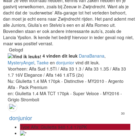
waar ze veel voorraad hebben, kennis van zaken hebben en je
gastvrij verwelkomen, zoals bij Zeeuw in Zwijndrecht. Want als je
dacht dat de ‘ouderwetse’ Alfa-garage tot het verleden behoort,
dan moet je echt eens naar Zwijndrecht rijden. Het pand ademt met
alle Juniors, Giulia’s en Stelvio’s een en al Alfa Romeo uit.
Bovendien staan er ook andere interessante auto’s, zoals de
Lancia Ypsilon. Ik kende het bedrijf hiervoor in ieder geval nog niet,
maar was positief verrast.
Gelogd
4 vinden dit leuk
DanaBanana
,
MysteryAngel
,
Taeke
en
donjunior
vind dit leuk.
Voorheen: Alfa Sud 1.5TI / Alfa 33 1.3 / Alfa 33 1.3S / Alfa 33
1.7 16V Elegance / Alfa 146 1.6TS (2x)
Nu: Giulietta 1.4 MA 170pk - Distinctive - MY2010 - Argento
Alfa - Pack Premium
en: Giulietta 1.4 MA TCT 170pk - Super Veloce - MY2016 -
Grigio Stromboli
30
donjunior
Type Alfa: Giulietta 940 1.4 170PK