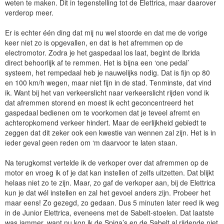
weten te maken. Dit in tegenstelling tot de Elettrica, maar daarover
verderop meer.
Er is echter één ding dat mij nu wel stoorde en dat me de vorige
keer niet zo is opgevallen, en dat is het afremmen op de
electromotor. Zodra je het gaspedaal los laat, begint de Ibrida
direct behoorlijk af te remmen. Het is bijna een ‘one pedal’
systeem, het rempedaal heb je nauwelijks nodig. Dat is fijn op 80
en 100 km/h wegen, maar niet fijn in de stad. Tenminste, dat vind
ik. Want bij het van verkeerslicht naar verkeerslicht rijden vond ik
dat afremmen storend en moest ik echt geconcentreerd het
gaspedaal bedienen om te voorkomen dat je teveel afremt en
achteropkomend verkeer hindert. Maar de eerlijkheid gebiedt te
zeggen dat dit zeker ook een kwestie van wennen zal zijn. Het is in
ieder geval geen reden om ‘m daarvoor te laten staan.
Na terugkomst vertelde ik de verkoper over dat afremmen op de
motor en vroeg ik of je dat kan instellen of zelfs uitzetten. Dat blijkt
helaas niet zo te zijn. Maar, zo gaf de verkoper aan, bij de Elettrica
kun je dat wél instellen en zal het gevoel anders zijn. Probeer het
maar eens! Zo gezegd, zo gedaan. Dus 5 minuten later reed ik weg
in de Junior Elettrica, eveneens met de Sabelt-stoelen. Dat laatste
was jammer, want nu kon ik de Spiga’s en de Sabelt al rijdende niet