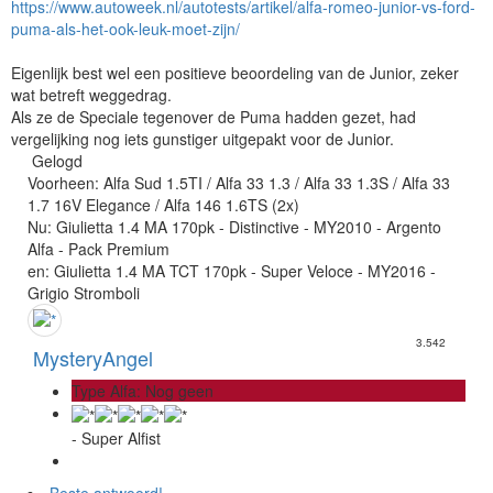
https://www.autoweek.nl/autotests/artikel/alfa-romeo-junior-vs-ford-
puma-als-het-ook-leuk-moet-zijn/
Eigenlijk best wel een positieve beoordeling van de Junior, zeker
wat betreft weggedrag.
Als ze de Speciale tegenover de Puma hadden gezet, had
vergelijking nog iets gunstiger uitgepakt voor de Junior.
Gelogd
Voorheen: Alfa Sud 1.5TI / Alfa 33 1.3 / Alfa 33 1.3S / Alfa 33
1.7 16V Elegance / Alfa 146 1.6TS (2x)
Nu: Giulietta 1.4 MA 170pk - Distinctive - MY2010 - Argento
Alfa - Pack Premium
en: Giulietta 1.4 MA TCT 170pk - Super Veloce - MY2016 -
Grigio Stromboli
3.542
MysteryAngel
Type Alfa: Nog geen
- Super Alfist
Beste antwoord!