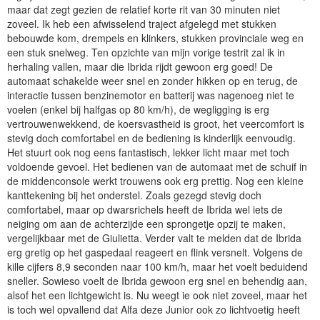
maar dat zegt gezien de relatief korte rit van 30 minuten niet
zoveel. Ik heb een afwisselend traject afgelegd met stukken
bebouwde kom, drempels en klinkers, stukken provinciale weg en
een stuk snelweg. Ten opzichte van mijn vorige testrit zal ik in
herhaling vallen, maar die Ibrida rijdt gewoon erg goed! De
automaat schakelde weer snel en zonder hikken op en terug, de
interactie tussen benzinemotor en batterij was nagenoeg niet te
voelen (enkel bij halfgas op 80 km/h), de wegligging is erg
vertrouwenwekkend, de koersvastheid is groot, het veercomfort is
stevig doch comfortabel en de bediening is kinderlijk eenvoudig.
Het stuurt ook nog eens fantastisch, lekker licht maar met toch
voldoende gevoel. Het bedienen van de automaat met de schuif in
de middenconsole werkt trouwens ook erg prettig. Nog een kleine
kanttekening bij het onderstel. Zoals gezegd stevig doch
comfortabel, maar op dwarsrichels heeft de Ibrida wel iets de
neiging om aan de achterzijde een sprongetje opzij te maken,
vergelijkbaar met de Giulietta. Verder valt te melden dat de Ibrida
erg gretig op het gaspedaal reageert en flink versnelt. Volgens de
kille cijfers 8,9 seconden naar 100 km/h, maar het voelt beduidend
sneller. Sowieso voelt de Ibrida gewoon erg snel en behendig aan,
alsof het een lichtgewicht is. Nu weegt ie ook niet zoveel, maar het
is toch wel opvallend dat Alfa deze Junior ook zo lichtvoetig heeft