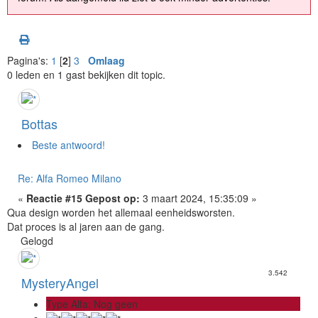
Pagina's:
1
[
2
]
3
Omlaag
0 leden en 1 gast bekijken dit topic.
Bottas
Beste antwoord!
Re: Alfa Romeo Milano
«
Reactie #15 Gepost op:
3 maart 2024, 15:35:09 »
Qua design worden het allemaal eenheidsworsten.
Dat proces is al jaren aan de gang.
Gelogd
3.542
MysteryAngel
Type Alfa: Nog geen