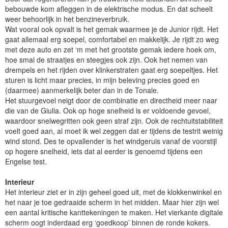
bebouwde kom afleggen in de elektrische modus. En dat scheelt
weer behoorlijk in het benzineverbruik.
Wat vooral ook opvalt is het gemak waarmee je de Junior rijdt. Het
gaat allemaal erg soepel, comfortabel en makkelijk. Je rijdt zo weg
met deze auto en zet ‘m met het grootste gemak iedere hoek om,
hoe smal de straatjes en steegjes ook zijn. Ook het nemen van
drempels en het rijden over klinkerstraten gaat erg soepeltjes. Het
sturen is licht maar precies, in mijn beleving precies goed en
(daarmee) aanmerkelijk beter dan in de Tonale.
Het stuurgevoel neigt door de combinatie en directheid meer naar
die van de Giulia. Ook op hoge snelheid is er voldoende gevoel,
waardoor snelwegritten ook geen straf zijn. Ook de rechtuitstabiliteit
voelt goed aan, al moet ik wel zeggen dat er tijdens de testrit weinig
wind stond. Des te opvallender is het windgeruis vanaf de voorstijl
op hogere snelheid, iets dat al eerder is genoemd tijdens een
Engelse test.
Interieur
Het interieur ziet er in zijn geheel goed uit, met de klokkenwinkel en
het naar je toe gedraaide scherm in het midden. Maar hier zijn wel
een aantal kritische kanttekeningen te maken. Het vierkante digitale
scherm oogt inderdaad erg ‘goedkoop’ binnen de ronde kokers.