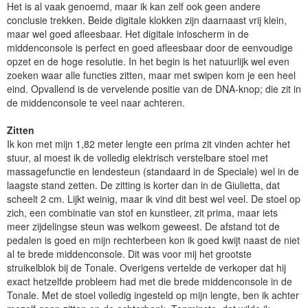
Het is al vaak genoemd, maar ik kan zelf ook geen andere
conclusie trekken. Beide digitale klokken zijn daarnaast vrij klein,
maar wel goed afleesbaar. Het digitale infoscherm in de
middenconsole is perfect en goed afleesbaar door de eenvoudige
opzet en de hoge resolutie. In het begin is het natuurlijk wel even
zoeken waar alle functies zitten, maar met swipen kom je een heel
eind. Opvallend is de vervelende positie van de DNA-knop; die zit in
de middenconsole te veel naar achteren.
Zitten
Ik kon met mijn 1,82 meter lengte een prima zit vinden achter het
stuur, al moest ik de volledig elektrisch verstelbare stoel met
massagefunctie en lendesteun (standaard in de Speciale) wel in de
laagste stand zetten. De zitting is korter dan in de Giulietta, dat
scheelt 2 cm. Lijkt weinig, maar ik vind dit best wel veel. De stoel op
zich, een combinatie van stof en kunstleer, zit prima, maar iets
meer zijdelingse steun was welkom geweest. De afstand tot de
pedalen is goed en mijn rechterbeen kon ik goed kwijt naast de niet
al te brede middenconsole. Dit was voor mij het grootste
struikelblok bij de Tonale. Overigens vertelde de verkoper dat hij
exact hetzelfde probleem had met die brede middenconsole in de
Tonale. Met de stoel volledig ingesteld op mijn lengte, ben ik achter