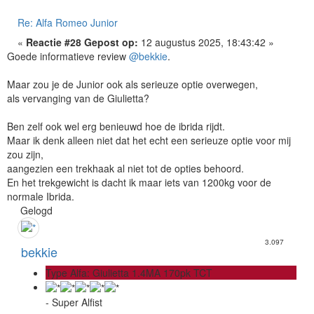
Re: Alfa Romeo Junior
«
Reactie #28 Gepost op:
12 augustus 2025, 18:43:42 »
Goede informatieve review
@bekkie
.
Maar zou je de Junior ook als serieuze optie overwegen,
als vervanging van de Giulietta?
Ben zelf ook wel erg benieuwd hoe de ibrida rijdt.
Maar ik denk alleen niet dat het echt een serieuze optie voor mij
zou zijn,
aangezien een trekhaak al niet tot de opties behoord.
En het trekgewicht is dacht ik maar iets van 1200kg voor de
normale Ibrida.
Gelogd
3.097
bekkie
Type Alfa: Giulietta 1.4MA 170pk TCT
- Super Alfist