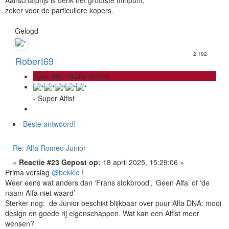
Aanschafprijs is denk het grootste minpunt,
zeker voor de particuliere kopers.
Gelogd
2.192
Robert69
Type Alfa: Giulia Veloce
- Super Alfist
Beste antwoord!
Re: Alfa Romeo Junior
«
Reactie #23 Gepost op:
18 april 2025, 15:29:06 »
Prima verslag
@bekkie
!
Weer eens wat anders dan ‘Frans stokbrood’, ‘Geen Alfa’ of ‘de
naam Alfa niet waard’
Sterker nog: de Junior beschikt blijkbaar over puur Alfa DNA: mooi
design en goede rij eigenschappen. Wat kan een Alfist meer
wensen?