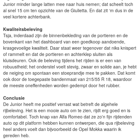
Junior minder lange latten mee naar huis nemen; dat scheelt toch
al snel 15 cm ten opzichte van de Giulietta. En dat zit ‘m dus in de
veel kortere achterbank.
Kwaliteitsbeleving
Tsja, inderdaad zijn de binnenbekleding van de portieren en de
bovenkant van het dashboard van een goedkoop aandoende,
krasgevoelige kwaliteit. Daar staat weer tegenover dat niks knispert
of rammelt en dat de portieren en achterklep sluiten als
kluisdeuren. Ook de beleving tijdens het rijden is er een van
robuustheid; het onderstel voelt stevig, zwaar en solide aan, je hebt
de neiging om spontaan een stoeprandje mee te pakken. Dat komt
ook door de toegepaste bandenmaat van 215/55 R 18, waardoor
de meeste oneffenheden worden gedempt door het rubber.
Conclusie
De Junior heeft me positief verrast wat betreft de algehele
rijbeleving. Het is een mooie auto om te zien, rijdt erg goed en is
comfortabel. Toch knap van Alfa Romeo dat ze zo'n fijn rijdenden
auto op dit platform hebben kunnen ontwerpen, die qua rijbeleving
heel anders voelt dan bijvoorbeeld de Opel Mokka waarin ik
gereden heb.