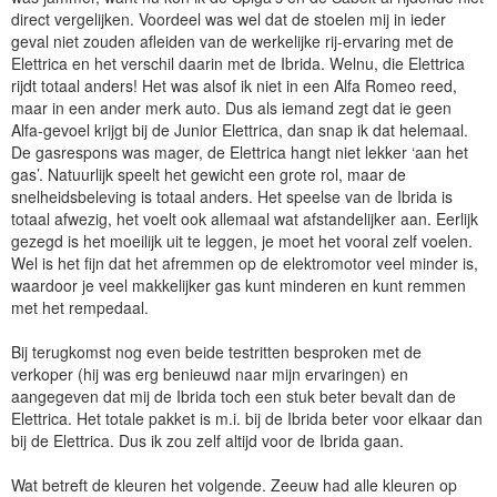
direct vergelijken. Voordeel was wel dat de stoelen mij in ieder
geval niet zouden afleiden van de werkelijke rij-ervaring met de
Elettrica en het verschil daarin met de Ibrida. Welnu, die Elettrica
rijdt totaal anders! Het was alsof ik niet in een Alfa Romeo reed,
maar in een ander merk auto. Dus als iemand zegt dat ie geen
Alfa-gevoel krijgt bij de Junior Elettrica, dan snap ik dat helemaal.
De gasrespons was mager, de Elettrica hangt niet lekker ‘aan het
gas’. Natuurlijk speelt het gewicht een grote rol, maar de
snelheidsbeleving is totaal anders. Het speelse van de Ibrida is
totaal afwezig, het voelt ook allemaal wat afstandelijker aan. Eerlijk
gezegd is het moeilijk uit te leggen, je moet het vooral zelf voelen.
Wel is het fijn dat het afremmen op de elektromotor veel minder is,
waardoor je veel makkelijker gas kunt minderen en kunt remmen
met het rempedaal.
Bij terugkomst nog even beide testritten besproken met de
verkoper (hij was erg benieuwd naar mijn ervaringen) en
aangegeven dat mij de Ibrida toch een stuk beter bevalt dan de
Elettrica. Het totale pakket is m.i. bij de Ibrida beter voor elkaar dan
bij de Elettrica. Dus ik zou zelf altijd voor de Ibrida gaan.
Wat betreft de kleuren het volgende. Zeeuw had alle kleuren op