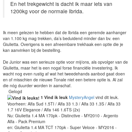
En het trekgewicht is dacht ik maar iets van
1200kg voor de normale Ibrida.
Ik meen gelezen te hebben dat de Ibrida een geremde aanhanger
van 1.100 kg mag trekken, da’s beduidend minder dan bv. een
Giulietta. Overigens is een afneembare trekhaak een optie die je
kan aanvinken bij de bestelling.
De Junior was een serieuze optie voor mij/ons, als opvolger van de
Giulietta, maar het is een nogal forse financiële investering. Ik
wacht nog even rustig af wat het tweedehands aanbod gaat doen
en of misschien de nieuwe Tonale niet een betere optie is. Al zal
die nóg duurder worden in aanschaf.
Gelogd
1 Vind ik leuk
MysteryAngel
vind dit leuk.
Voorheen: Alfa Sud 1.5TI / Alfa 33 1.3 / Alfa 33 1.3S / Alfa 33
1.7 16V Elegance / Alfa 146 1.6TS (2x)
Nu: Giulietta 1.4 MA 170pk - Distinctive - MY2010 - Argento
Alfa - Pack Premium
en: Giulietta 1.4 MA TCT 170pk - Super Veloce - MY2016 -