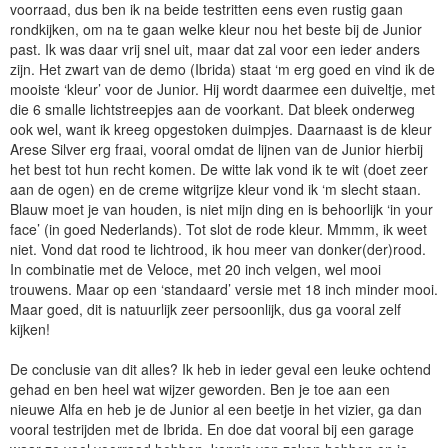
voorraad, dus ben ik na beide testritten eens even rustig gaan
rondkijken, om na te gaan welke kleur nou het beste bij de Junior
past. Ik was daar vrij snel uit, maar dat zal voor een ieder anders
zijn. Het zwart van de demo (Ibrida) staat ‘m erg goed en vind ik de
mooiste ‘kleur’ voor de Junior. Hij wordt daarmee een duiveltje, met
die 6 smalle lichtstreepjes aan de voorkant. Dat bleek onderweg
ook wel, want ik kreeg opgestoken duimpjes. Daarnaast is de kleur
Arese Silver erg fraai, vooral omdat de lijnen van de Junior hierbij
het best tot hun recht komen. De witte lak vond ik te wit (doet zeer
aan de ogen) en de creme witgrijze kleur vond ik ‘m slecht staan.
Blauw moet je van houden, is niet mijn ding en is behoorlijk ‘in your
face’ (in goed Nederlands). Tot slot de rode kleur. Mmmm, ik weet
niet. Vond dat rood te lichtrood, ik hou meer van donker(der)rood.
In combinatie met de Veloce, met 20 inch velgen, wel mooi
trouwens. Maar op een ‘standaard’ versie met 18 inch minder mooi.
Maar goed, dit is natuurlijk zeer persoonlijk, dus ga vooral zelf
kijken!
De conclusie van dit alles? Ik heb in ieder geval een leuke ochtend
gehad en ben heel wat wijzer geworden. Ben je toe aan een
nieuwe Alfa en heb je de Junior al een beetje in het vizier, ga dan
vooral testrijden met de Ibrida. En doe dat vooral bij een garage