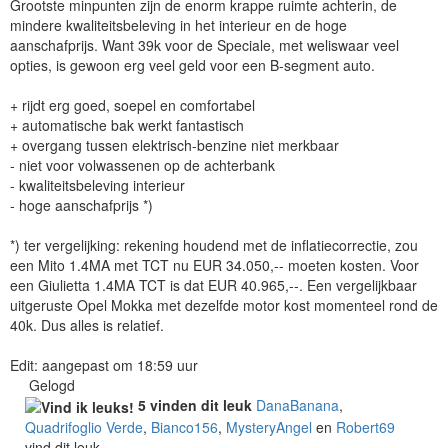
Grootste minpunten zijn de enorm krappe ruimte achterin, de
mindere kwaliteitsbeleving in het interieur en de hoge
aanschafprijs. Want 39k voor de Speciale, met weliswaar veel
opties, is gewoon erg veel geld voor een B-segment auto.
+ rijdt erg goed, soepel en comfortabel
+ automatische bak werkt fantastisch
+ overgang tussen elektrisch-benzine niet merkbaar
- niet voor volwassenen op de achterbank
- kwaliteitsbeleving interieur
- hoge aanschafprijs *)
*) ter vergelijking: rekening houdend met de inflatiecorrectie, zou
een Mito 1.4MA met TCT nu EUR 34.050,-- moeten kosten. Voor
een Giulietta 1.4MA TCT is dat EUR 40.965,--. Een vergelijkbaar
uitgeruste Opel Mokka met dezelfde motor kost momenteel rond de
40k. Dus alles is relatief.
Edit: aangepast om 18:59 uur
Gelogd
5 vinden dit leuk
DanaBanana
,
Quadrifoglio Verde
,
Bianco156
,
MysteryAngel
en
Robert69
vind dit leuk.