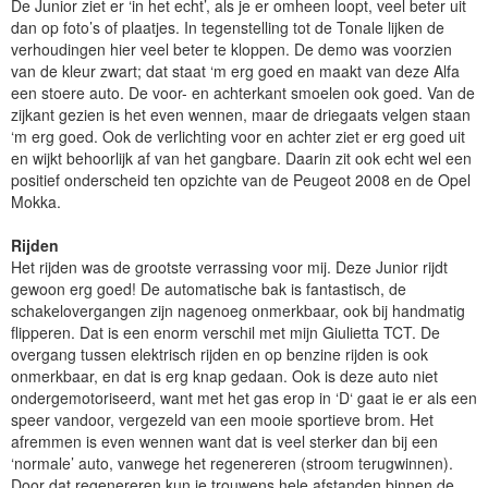
De Junior ziet er ‘in het echt’, als je er omheen loopt, veel beter uit
dan op foto’s of plaatjes. In tegenstelling tot de Tonale lijken de
verhoudingen hier veel beter te kloppen. De demo was voorzien
van de kleur zwart; dat staat ‘m erg goed en maakt van deze Alfa
een stoere auto. De voor- en achterkant smoelen ook goed. Van de
zijkant gezien is het even wennen, maar de driegaats velgen staan
‘m erg goed. Ook de verlichting voor en achter ziet er erg goed uit
en wijkt behoorlijk af van het gangbare. Daarin zit ook echt wel een
positief onderscheid ten opzichte van de Peugeot 2008 en de Opel
Mokka.
Rijden
Het rijden was de grootste verrassing voor mij. Deze Junior rijdt
gewoon erg goed! De automatische bak is fantastisch, de
schakelovergangen zijn nagenoeg onmerkbaar, ook bij handmatig
flipperen. Dat is een enorm verschil met mijn Giulietta TCT. De
overgang tussen elektrisch rijden en op benzine rijden is ook
onmerkbaar, en dat is erg knap gedaan. Ook is deze auto niet
ondergemotoriseerd, want met het gas erop in ‘D‘ gaat ie er als een
speer vandoor, vergezeld van een mooie sportieve brom. Het
afremmen is even wennen want dat is veel sterker dan bij een
‘normale’ auto, vanwege het regenereren (stroom terugwinnen).
Door dat regenereren kun je trouwens hele afstanden binnen de