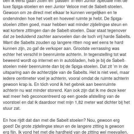
ben ik eerst gaan zitten en ‘passen’ in een Junior Speciale met de
luxe Spiga-stoelen en een Junior Veloce met de Sabelt-stoelen.
Gewoon om ze direct met elkaar te kunnen vergelijken en te
ondervinden hoe het voelt en hoeveel ruimte je hebt. De Spiga-
stoelen zitten goed, maar hebben wat minder zijdelingse steun en
wat kortere zittingen dan de Sabelt-stoelen. Daar staat tegenover
dat ze beduidend zachter aanvoelen dan de toch vrij harde Sabelts.
Want die Sabelts zouden op langere ritten nog wel eens te hard
kunnen zijn, zo gaf de verkoper aan. Grootste verrassing was
echter het verschil in beenruimte achterin. In tegenstelling tot wat
beweerd wordt op internet en in autobladen, heb je bij de Sabelt-
stoelen méér beenruimte dan bij de Spiga-stoelen. Dat zit ’m in de
uitsparing aan de achterzijde van de Sabelts. Het is niet veel, maar
iedere centimeter voel je achterin, vooral omdat de ruimte achterin
gewoon krap is. En tóch vond ik het gebrek aan beenruimte
achterin nu wat minder storend. Kan ook zijn dat ik me deze keer
wat meer heb geconcentreerd op een goede afstelling van de
voorstoel en dat ik daardoor met mijn 1,82 meter wat dichter bij het
stuur zat.
En hoe rijdt dat dan met die Sabelt stoelen? Nou, gewoon erg
goed! De grote zijdelingse steun en de langere zitting is gewoon
erg fijn. Ik vond het met die hardheid van de zitting wel meevallen,