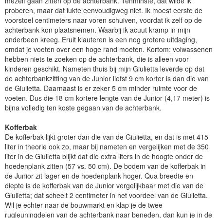
mezelf gaan zitten op de achterbank. Tenminste, dat wilde ik
proberen, maar dat lukte eenvoudigweg niet. Ik moest eerste de
voorstoel centimeters naar voren schuiven, voordat ik zelf op de
achterbank kon plaatsnemen. Waarbij ik acuut kramp in mijn
onderbeen kreeg. Eruit klauteren is een nog grotere uitdaging,
omdat je voeten over een hoge rand moeten. Kortom: volwassenen
hebben niets te zoeken op de achterbank, die is alleen voor
kinderen geschikt. Nameten thuis bij mijn Giulietta leverde op dat
de achterbankzitting van de Junior liefst 9 cm korter is dan die van
de Giulietta. Daarnaast is er zeker 5 cm minder ruimte voor de
voeten. Dus die 18 cm kortere lengte van de Junior (4,17 meter) is
bijna volledig ten koste gegaan van de achterbank.
Kofferbak
De kofferbak lijkt groter dan die van de Giulietta, en dat is met 415
liter in theorie ook zo, maar bij nameten en vergelijken met de 350
liter in de Giulietta blijkt dat die extra liters in de hoogte onder de
hoedenplank zitten (57 vs. 50 cm). De bodem van de kofferbak in
de Junior zit lager en de hoedenplank hoger. Qua breedte en
diepte is de kofferbak van de Junior vergelijkbaar met die van de
Giulietta; dat scheelt 2 centimeter in het voordeel van de Giulietta.
Wil je echter naar de bouwmarkt en klap je de twee
rugleuningdelen van de achterbank naar beneden, dan kun je in de