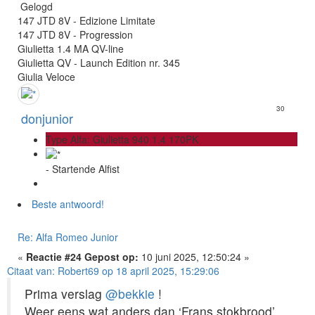
Gelogd
147 JTD 8V - Edizione Limitate
147 JTD 8V - Progression
Giulietta 1.4 MA QV-line
Giulietta QV - Launch Edition nr. 345
Giulia Veloce
30
donjunior
Type Alfa: Giulietta 940 1.4 170PK
- Startende Alfist
Beste antwoord!
Re: Alfa Romeo Junior
«
Reactie #24 Gepost op:
10 juni 2025, 12:50:24 »
Citaat van: Robert69 op 18 april 2025, 15:29:06
Prima verslag
@bekkie
!
Weer eens wat anders dan ‘Frans stokbrood’,