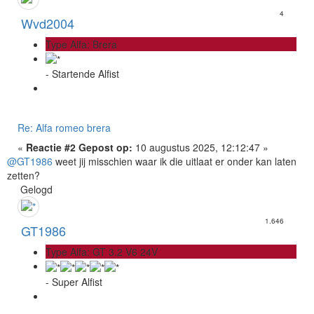
4
Wvd2004
Type Alfa: Brera
- Startende Alfist
Re: Alfa romeo brera
«
Reactie #2 Gepost op:
10 augustus 2025, 12:12:47 »
@GT1986
weet jij misschien waar ik die uitlaat er onder kan laten
zetten?
Gelogd
1.646
GT1986
Type Alfa: GT 3.2 V6 24V
- Super Alfist