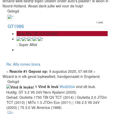
iemand welk bedrijf eigen uitlaten onder auto's plaatst? Ik woon in
Noord-Holland. Alvast dank jullie wel voor de hulp!
Gelogd
1.646
GT1986
Type Alfa: GT 3.2 V6 24V
- Super Alfist
Re: Alfa romeo brera
«
Reactie #1 Gepost op:
9 augustus 2025, 07:48:08 »
Wizard is in elk geval topkwaliteit, handgemaakt in Engeland.
Gelogd
1 Vind ik leuk
Wvd2004
vind dit leuk.
Huidig: GT 3.2 V6 24V Nero Kyalami (2005)
Gehad: Giulietta 1750 TBi QV TCT (2014) | Giulietta 2.0 JTDm
TCT (2013) | MiTo 1.3 JTDm Eco (2011) | 156 2.5 V6 24V
(2003) | 75 3.0 V6 America (1988)