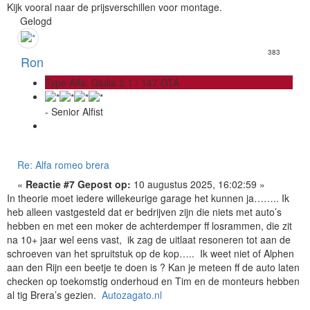
Kijk vooral naar de prijsverschillen voor montage.
Gelogd
383
Ron
Type Alfa: Giulia 2.1 / 147 GTA
- Senior Alfist
Re: Alfa romeo brera
«
Reactie #7 Gepost op:
10 augustus 2025, 16:02:59 »
In theorie moet iedere willekeurige garage het kunnen ja…….. Ik
heb alleen vastgesteld dat er bedrijven zijn die niets met auto’s
hebben en met een moker de achterdemper ff losrammen, die zit
na 10+ jaar wel eens vast, ik zag de uitlaat resoneren tot aan de
schroeven van het spruitstuk op de kop….. Ik weet niet of Alphen
aan den Rijn een beetje te doen is ? Kan je meteen ff de auto laten
checken op toekomstig onderhoud en Tim en de monteurs hebben
al tig Brera’s gezien.
Autozagato.nl