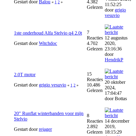
Gestart door
Balou
4.382
«
1
2
»
11:52:25
Gelezen
door
grigio
vesuvio
7
1ste onderhoud Alfa Stelvio q4 2.0t
Reacties
12 augustus
Gestart door
Witchdoc
4.702
2020,
Gelezen
23:16:36
door
HendrikP
15
2.0T motor
Reacties
20 oktober
Gestart door
grigio vesuvio
10.486
«
1
2
»
2024,
Gelezen
17:04:47
door Bottas
20" Runflat winterbanden voor mijn
8
Stelvio
Reacties
14 december
2.892
2019,
Gestart door
rejager
Gelezen
18:15:29