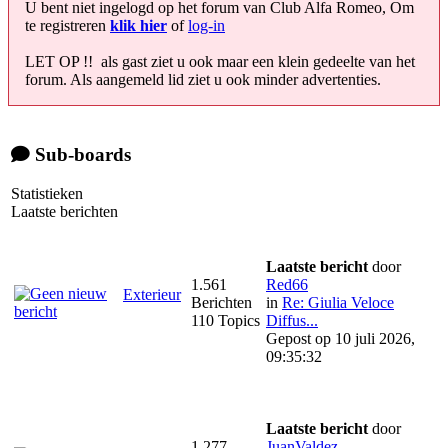
U bent niet ingelogd op het forum van Club Alfa Romeo, Om
te registreren
klik hier
of
log-in
LET OP !! als gast ziet u ook maar een klein gedeelte van het
forum. Als aangemeld lid ziet u ook minder advertenties.
Sub-boards
Statistieken
Laatste berichten
Laatste bericht
door
1.561
Red66
Exterieur
Berichten
in
Re: Giulia Veloce
110 Topics
Diffus...
Gepost op 10 juli 2026,
09:35:32
Laatste bericht
door
1.277
JuanValdez