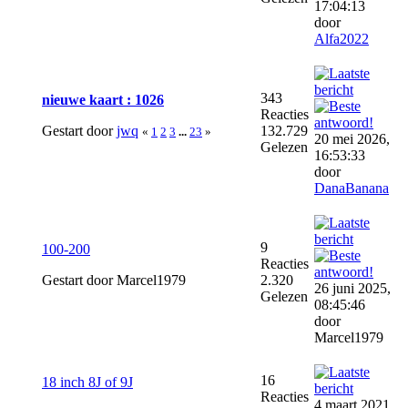
17:04:13
door
Alfa2022
343
nieuwe kaart : 1026
Reacties
Gestart door
jwq
132.729
«
1
2
3
...
23
»
20 mei 2026,
Gelezen
16:53:33
door
DanaBanana
9
100-200
Reacties
Gestart door Marcel1979
2.320
26 juni 2025,
Gelezen
08:45:46
door
Marcel1979
16
18 inch 8J of 9J
Reacties
4 maart 2021,