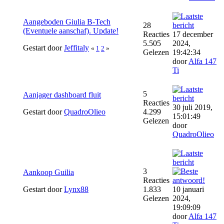
Aangeboden Giulia B-Tech
28
(Eventuele aanschaf). Update!
Reacties
17 december
5.505
2024,
Gestart door
Jeffitaly
«
1
2
»
Gelezen
19:42:34
door
Alfa 147
Ti
5
Aanjager dashboard fluit
Reacties
30 juli 2019,
Gestart door
QuadroOlieo
4.299
15:01:49
Gelezen
door
QuadroOlieo
3
Aankoop Guilia
Reacties
Gestart door
Lynx88
1.833
10 januari
Gelezen
2024,
19:09:09
door
Alfa 147