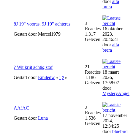
door
alfa
brera
3
8J 19" vooras, 9J 19" achteras
Reacties
16 oktober
Gestart door Marcel1979
1.317
2023,
Gelezen
20:46:41
door
alfa
brera
21
? Wit krijt achtig stof
Reacties
18 maart
Gestart door
Emiledw
1.186
2026,
«
1
2
»
Gelezen
17:58:07
door
MysteryAngel
2
AA)AC
Reacties
17 november
Gestart door
Luna
1.536
2024,
Gelezen
12:34:25
door
bluebird