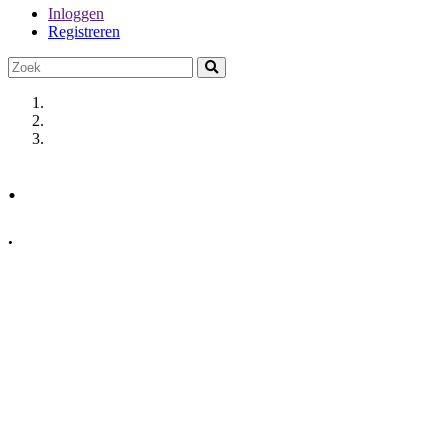
Inloggen
Registreren
.
.
Vorige
Volgende