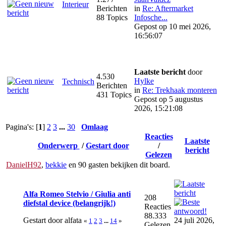
Interieur
Berichten
in
Re: Aftermarket
88 Topics
Infosche...
Gepost op 10 mei 2026,
16:56:07
Laatste bericht
door
4.530
Hylke
Technisch
Berichten
in
Re: Trekhaak monteren
431 Topics
Gepost op 5 augustus
2026, 15:21:08
Pagina's: [
1
]
2
3
...
30
Omlaag
Reacties
Laatste
Onderwerp
/
Gestart door
/
bericht
Gelezen
DanielH92
,
bekkie
en 90 gasten bekijken dit board.
Alfa Romeo Stelvio / Giulia anti
208
diefstal device (belangrijk!)
Reacties
88.333
Gestart door alfata
24 juli 2026,
«
1
2
3
...
14
»
Gelezen