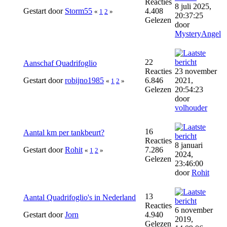
Reacties
8 juli 2025,
Gestart door
Storm55
4.408
«
1
2
»
20:37:25
Gelezen
door
MysteryAngel
22
Aanschaf Quadrifoglio
Reacties
23 november
Gestart door
robijno1985
6.846
2021,
«
1
2
»
Gelezen
20:54:23
door
volhouder
16
Aantal km per tankbeurt?
Reacties
8 januari
Gestart door
Rohit
7.286
«
1
2
»
2024,
Gelezen
23:46:00
door
Rohit
13
Aantal Quadrifoglio's in Nederland
Reacties
6 november
Gestart door
Jorn
4.940
2019,
Gelezen