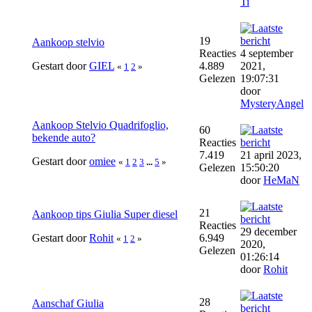
Ti
19
Aankoop stelvio
Reacties
4 september
Gestart door
GIEL
4.889
2021,
«
1
2
»
Gelezen
19:07:31
door
MysteryAngel
Aankoop Stelvio Quadrifoglio,
60
bekende auto?
Reacties
7.419
21 april 2023,
Gestart door
omiee
«
1
2
3
...
5
»
Gelezen
15:50:20
door
HeMaN
21
Aankoop tips Giulia Super diesel
Reacties
29 december
Gestart door
Rohit
6.949
«
1
2
»
2020,
Gelezen
01:26:14
door
Rohit
28
Aanschaf Giulia