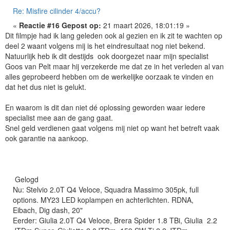
Re: Misfire cilinder 4/accu?
«
Reactie #16 Gepost op:
21 maart 2026, 18:01:19 »
Dit filmpje had ik lang geleden ook al gezien en ik zit te wachten op
deel 2 waant volgens mij is het eindresultaat nog niet bekend.
Natuurlijk heb ik dit destijds ook doorgezet naar mijn specialist
Goos van Pelt maar hij verzekerde me dat ze in het verleden al van
alles geprobeerd hebben om de werkelijke oorzaak te vinden en
dat het dus niet is gelukt.
En waarom is dit dan niet dé oplossing geworden waar iedere
specialist mee aan de gang gaat.
Snel geld verdienen gaat volgens mij niet op want het betreft vaak
ook garantie na aankoop.
Gelogd
Nu: Stelvio 2.0T Q4 Veloce, Squadra Massimo 305pk, full
options. MY23 LED koplampen en achterlichten. RDNA,
Eibach, Dig dash, 20"
Eerder: Giulia 2.0T Q4 Veloce, Brera Spider 1.8 TBi, Giulia 2.2