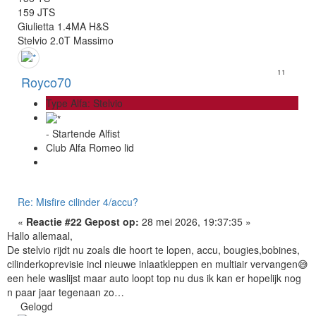
159 JTS
Giulietta 1.4MA H&S
Stelvio 2.0T Massimo
11
Royco70
Type Alfa: Stelvio
- Startende Alfist
Club Alfa Romeo lid
Re: Misfire cilinder 4/accu?
«
Reactie #22 Gepost op:
28 mei 2026, 19:37:35 »
Hallo allemaal,
De stelvio rijdt nu zoals die hoort te lopen, accu, bougies,bobines,
cilinderkoprevisie incl nieuwe inlaatkleppen en multiair vervangen😅
een hele waslijst maar auto loopt top nu dus ik kan er hopelijk nog
n paar jaar tegenaan zo…
Gelogd