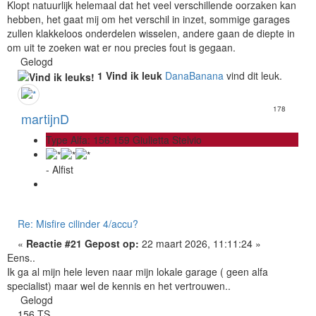
Klopt natuurlijk helemaal dat het veel verschillende oorzaken kan
hebben, het gaat mij om het verschil in inzet, sommige garages
zullen klakkeloos onderdelen wisselen, andere gaan de diepte in
om uit te zoeken wat er nou precies fout is gegaan.
Gelogd
1 Vind ik leuk
DanaBanana
vind dit leuk.
178
martijnD
Type Alfa: 156 159 Giulietta Stelvio
- Alfist
Re: Misfire cilinder 4/accu?
«
Reactie #21 Gepost op:
22 maart 2026, 11:11:24 »
Eens..
Ik ga al mijn hele leven naar mijn lokale garage ( geen alfa
specialist) maar wel de kennis en het vertrouwen..
Gelogd
156 TS