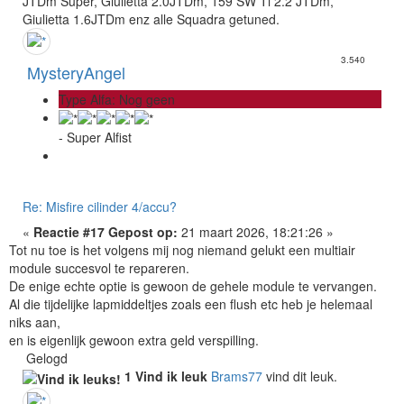
JTDm Super, Giulietta 2.0JTDm, 159 SW Ti 2.2 JTDm,
Giulietta 1.6JTDm enz alle Squadra getuned.
3.540
MysteryAngel
Type Alfa: Nog geen
- Super Alfist
Re: Misfire cilinder 4/accu?
«
Reactie #17 Gepost op:
21 maart 2026, 18:21:26 »
Tot nu toe is het volgens mij nog niemand gelukt een multiair
module succesvol te repareren.
De enige echte optie is gewoon de gehele module te vervangen.
Al die tijdelijke lapmiddeltjes zoals een flush etc heb je helemaal
niks aan,
en is eigenlijk gewoon extra geld verspilling.
Gelogd
1 Vind ik leuk
Brams77
vind dit leuk.