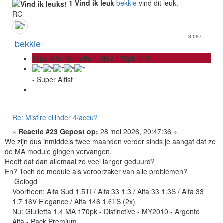
1 Vind ik leuk
bekkie
vind dit leuk.
RC
3.097
bekkie
Type Alfa: Giulietta 1.4MA 170pk TCT
- Super Alfist
Re: Misfire cilinder 4/accu?
«
Reactie #23 Gepost op:
28 mei 2026, 20:47:36 »
We zijn dus inmiddels twee maanden verder sinds je aangaf dat ze
de MA module gingen vervangen.
Heeft dat dan allemaal zo veel langer geduurd?
En? Toch de module als veroorzaker van alle problemen?
Gelogd
Voorheen: Alfa Sud 1.5TI / Alfa 33 1.3 / Alfa 33 1.3S / Alfa 33
1.7 16V Elegance / Alfa 146 1.6TS (2x)
Nu: Giulietta 1.4 MA 170pk - Distinctive - MY2010 - Argento
Alfa - Pack Premium