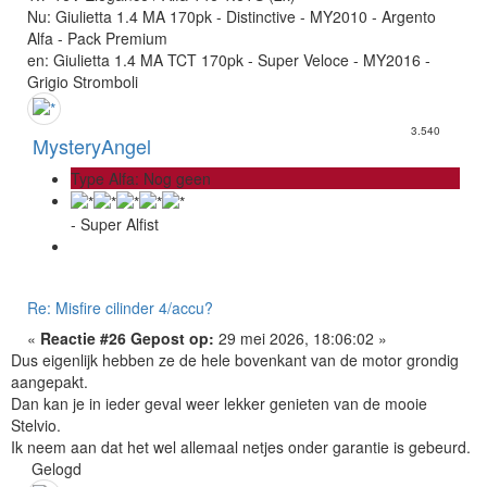
Nu: Giulietta 1.4 MA 170pk - Distinctive - MY2010 - Argento
Alfa - Pack Premium
en: Giulietta 1.4 MA TCT 170pk - Super Veloce - MY2016 -
Grigio Stromboli
3.540
MysteryAngel
Type Alfa: Nog geen
- Super Alfist
Re: Misfire cilinder 4/accu?
«
Reactie #26 Gepost op:
29 mei 2026, 18:06:02 »
Dus eigenlijk hebben ze de hele bovenkant van de motor grondig
aangepakt.
Dan kan je in ieder geval weer lekker genieten van de mooie
Stelvio.
Ik neem aan dat het wel allemaal netjes onder garantie is gebeurd.
Gelogd