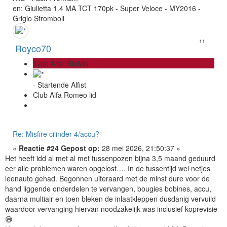
en: Giulietta 1.4 MA TCT 170pk - Super Veloce - MY2016 -
Grigio Stromboli
11
Royco70
Type Alfa: Stelvio
- Startende Alfist
Club Alfa Romeo lid
Re: Misfire cilinder 4/accu?
«
Reactie #24 Gepost op:
28 mei 2026, 21:50:37 »
Het heeft idd al met al met tussenpozen bijna 3,5 maand geduurd
eer alle problemen waren opgelost…. In de tussentijd wel netjes
leenauto gehad. Begonnen uiteraard met de minst dure voor de
hand liggende onderdelen te vervangen, bougies bobines, accu,
daarna multiair en toen bleken de inlaatkleppen dusdanig vervuild
waardoor vervanging hiervan noodzakelijk was inclusief koprevisie
😅