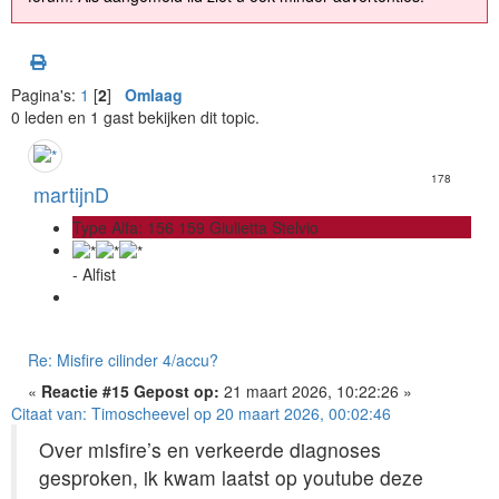
Pagina's:
1
[
2
]
Omlaag
0 leden en 1 gast bekijken dit topic.
178
martijnD
Type Alfa: 156 159 Giulietta Stelvio
- Alfist
Re: Misfire cilinder 4/accu?
«
Reactie #15 Gepost op:
21 maart 2026, 10:22:26 »
Citaat van: Timoscheevel op 20 maart 2026, 00:02:46
Over misfire’s en verkeerde diagnoses
gesproken, ik kwam laatst op youtube deze