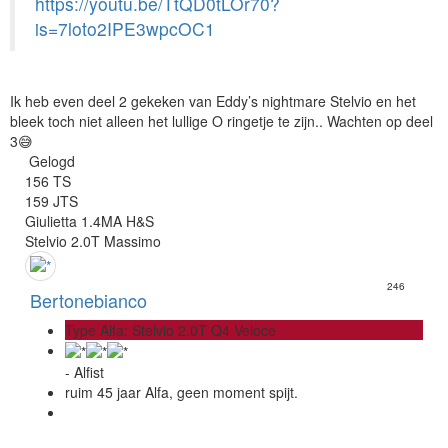
https://youtu.be/TtQD0tLOr70?
is=7loto2IPE3wpcOC1
Ik heb even deel 2 gekeken van Eddy’s nightmare Stelvio en het
bleek toch niet alleen het lullige O ringetje te zijn.. Wachten op deel
3😅
Gelogd
156 TS
159 JTS
Giulietta 1.4MA H&S
Stelvio 2.0T Massimo
246
Bertonebianco
Type Alfa: Stelvio 2.0T Q4 Veloce
- Alfist
ruim 45 jaar Alfa, geen moment spijt.