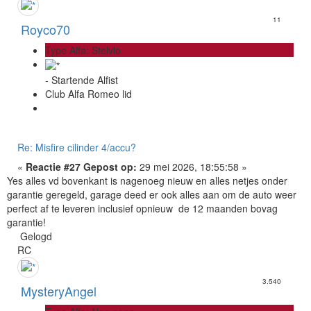
11
Royco70
Type Alfa: Stelvio
- Startende Alfist
Club Alfa Romeo lid
Re: Misfire cilinder 4/accu?
«
Reactie #27 Gepost op:
29 mei 2026, 18:55:58 »
Yes alles vd bovenkant is nagenoeg nieuw en alles netjes onder
garantie geregeld, garage deed er ook alles aan om de auto weer
perfect af te leveren inclusief opnieuw de 12 maanden bovag
garantie!
Gelogd
RC
3.540
MysteryAngel