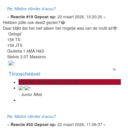
Re: Misfire cilinder 4/accu?
«
Reactie #19 Gepost op:
22 maart 2026, 10:20:20 »
Hebben jullie ook deel2 gezien?😂
Daar blijkt dat het niet alleen het ringetje was van de multi air🤓
Gelogd
156 TS
159 JTS
Giulietta 1.4MA H&S
Stelvio 2.0T Massimo
78
Timoscheevel
Type Alfa: Stelvio Veloce 2.0T Q4
- Junior Alfist
Re: Misfire cilinder 4/accu?
«
Reactie #20 Gepost op:
22 maart 2026, 11:06:37 »