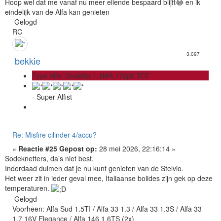
Hoop wel dat me vanaf nu meer ellende bespaard blijft😂 en ik
eindelijk van de Alfa kan genieten
Gelogd
RC
3.097
bekkie
Type Alfa: Giulietta 1.4MA 170pk TCT
- Super Alfist
Re: Misfire cilinder 4/accu?
«
Reactie #25 Gepost op:
28 mei 2026, 22:16:14 »
Sodeknetters, da’s niet best.
Inderdaad duimen dat je nu kunt genieten van de Stelvio.
Het weer zit in ieder geval mee, Italiaanse bolides zijn gek op deze
temperaturen.
Gelogd
Voorheen: Alfa Sud 1.5TI / Alfa 33 1.3 / Alfa 33 1.3S / Alfa 33
1.7 16V Elegance / Alfa 146 1.6TS (2x)