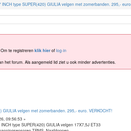
7 INCH type SUPER(420) GIULIA velgen met zomerbanden. 295,- eu
 Om te registreren
klik hier
of
log-in
an het forum. Als aangemeld lid ziet u ook minder advertenties.
) GIULIA velgen met zomerbanden. 295,- euro. VERKOCHT!
26, 09:56:53 »
7 INCH type SUPER(420) GIULIA velgen 17X7,5J ET33
panningsensoren TPMS. Naafdoppen.