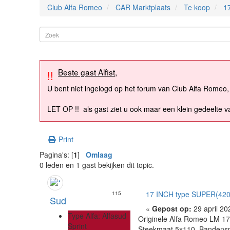
Club Alfa Romeo
CAR Marktplaats
Te koop
1
Beste gast Alfist,
!!
U bent niet ingelogd op het forum van Club Alfa Romeo,
LET OP !! als gast ziet u ook maar een klein gedeelte v
Print
Pagina's: [
1
]
Omlaag
0 leden en 1 gast bekijken dit topic.
17 INCH type SUPER(420
115
Sud
«
Gepost op:
29 april 20
Type Alfa: Alfasud
Originele Alfa Romeo LM 1
Sprint
Steekmaat 5x110. Bandens